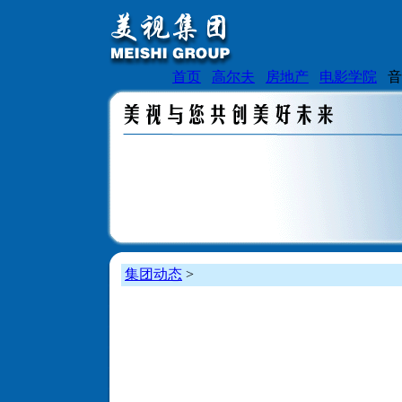
首页
高尔夫
房地产
电影学院
音
集团动态
>